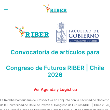
Saltar
al
Toggle
contenido
menu
Convocatoria de artículos para
Congreso de Futuros RIBER | Chile
2026
Ver Agenda y Logística
La Red Iberoamericana de Prospectiva en conjunto con la Facultad de Gobierno
de la Universidad de Chile, te invitan al Congreso de Futuros RIBER | Chile 2026,
que se llevará a cabo en Santiago de Chile los días 7 y 8 de octubre de 2026 en