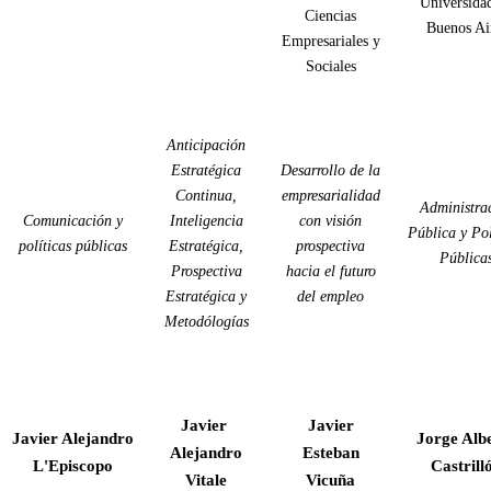
Universida
Ciencias
Buenos Ai
Empresariales y
Sociales
Anticipación
Estratégica
Desarrollo de la
Continua,
empresarialidad
Administra
Comunicación y
Inteligencia
con visión
Pública y Pol
políticas públicas
Estratégica,
prospectiva
Pública
Prospectiva
hacia el futuro
Estratégica y
del empleo
Metodólogías
Javier
Javier
Javier Alejandro
Jorge Alb
Alejandro
Esteban
L'Episcopo
Castrill
Vitale
Vicuña