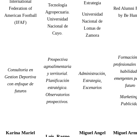
International
Estrategia
Tecnología
Federation of
Red Alumni 
Agropecuaria.
Universidad
American Football
by Be Hu
Universidad
Nacional de
(IFAF)
Nacional de
Lomas de
Cuyo.
Zamora
Formación
Prospectiva
profesionales 
agroalimentaria
Consultoria en
habilidad
y territorial.
Administración,
Gestion Deportiva
emergentes p
Planificación
Estrategia,
con enfoque de
futuro
estratégica.
Escenarios
futuros
Observatorios
Marketing
prospectivos.
Publicid
Karina Mariel
Miguel Angel
Miguel Ar
Luis Ragno