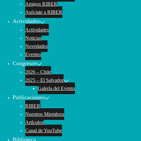
Amigos RIBER
Asóciate a RIBER
Actividades
Actividades
Noticias
Novedades
Eventos
Congresos
2026 – Chile
2025 – El Salvador
Galería del Evento
Publicaciones
RIBER
Nuestros Miembros
Artículos
Canal de YouTube
Biblioteca