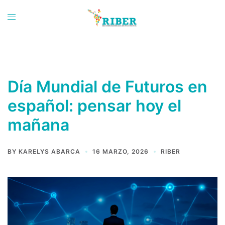
Saltar
al
Toggle
contenido
menu
Día Mundial de Futuros en
español: pensar hoy el
mañana
BY
KARELYS ABARCA
16 MARZO, 2026
RIBER